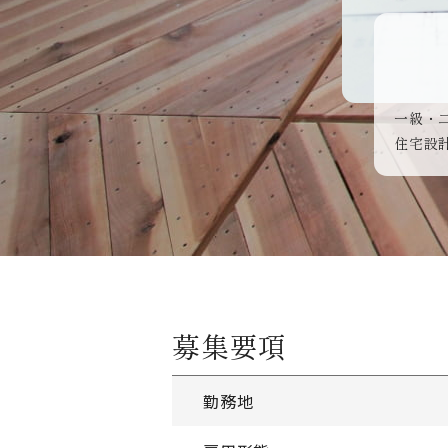
一級・
住宅設
募集要項
勤務地