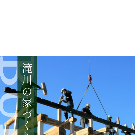
BUILD
滝川の家づくり